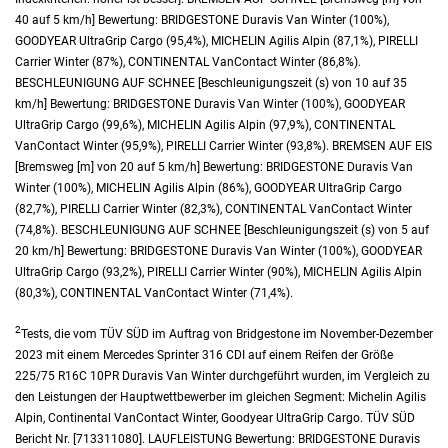
40 auf 5 km/h] Bewertung: BRIDGESTONE Duravis Van Winter (100%),
GOODYEAR UltraGrip Cargo (95,4%), MICHELIN Agilis Alpin (87,1%), PIRELLI
Carrier Winter (87%), CONTINENTAL VanContact Winter (86,8%).
BESCHLEUNIGUNG AUF SCHNEE [Beschleunigungszeit (s) von 10 auf 35
km/h] Bewertung: BRIDGESTONE Duravis Van Winter (100%), GOODYEAR
UltraGrip Cargo (99,6%), MICHELIN Agilis Alpin (97,9%), CONTINENTAL
VanContact Winter (95,9%), PIRELLI Carrier Winter (93,8%). BREMSEN AUF EIS
[Bremsweg [m] von 20 auf 5 km/h] Bewertung: BRIDGESTONE Duravis Van
Winter (100%), MICHELIN Agilis Alpin (86%), GOODYEAR UltraGrip Cargo
(82,7%), PIRELLI Carrier Winter (82,3%), CONTINENTAL VanContact Winter
(74,8%). BESCHLEUNIGUNG AUF SCHNEE [Beschleunigungszeit (s) von 5 auf
20 km/h] Bewertung: BRIDGESTONE Duravis Van Winter (100%), GOODYEAR
UltraGrip Cargo (93,2%), PIRELLI Carrier Winter (90%), MICHELIN Agilis Alpin
(80,3%), CONTINENTAL VanContact Winter (71,4%).
2
Tests, die vom TÜV SÜD im Auftrag von Bridgestone im November-Dezember
2023 mit einem Mercedes Sprinter 316 CDI auf einem Reifen der Größe
225/75 R16C 10PR Duravis Van Winter durchgeführt wurden, im Vergleich zu
den Leistungen der Hauptwettbewerber im gleichen Segment: Michelin Agilis
Alpin, Continental VanContact Winter, Goodyear UltraGrip Cargo. TÜV SÜD
Bericht Nr. [713311080]. LAUFLEISTUNG Bewertung: BRIDGESTONE Duravis