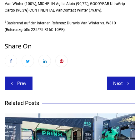
Van Winter (100%), MICHELIN Agilis Alpin (90,7%), GOODYEAR UltraGrip
Cargo (90,3%) CONTINENTAL VanContact Winter (79,8%).
3
Basierend auf der internen Referenz Duravis Van Winter vs. W810
(Referenzgröße 225/75 R16C 10PR).
Share On
Beitragsnavigation
Prev
Next
Related Posts