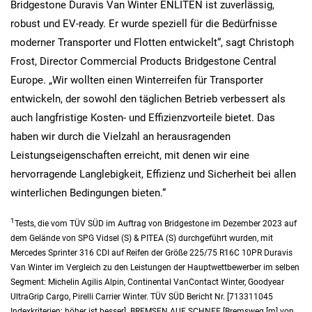
Bridgestone Duravis Van Winter ENLITEN ist zuverlässig,
robust und EV-ready. Er wurde speziell für die Bedürfnisse
moderner Transporter und Flotten entwickelt“, sagt Christoph
Frost, Director Commercial Products Bridgestone Central
Europe. „Wir wollten einen Winterreifen für Transporter
entwickeln, der sowohl den täglichen Betrieb verbessert als
auch langfristige Kosten- und Effizienzvorteile bietet. Das
haben wir durch die Vielzahl an herausragenden
Leistungseigenschaften erreicht, mit denen wir eine
hervorragende Langlebigkeit, Effizienz und Sicherheit bei allen
winterlichen Bedingungen bieten.“
1
Tests, die vom TÜV SÜD im Auftrag von Bridgestone im Dezember 2023 auf
dem Gelände von SPG Vidsel (S) & PITEA (S) durchgeführt wurden, mit
Mercedes Sprinter 316 CDI auf Reifen der Größe 225/75 R16C 10PR Duravis
Van Winter im Vergleich zu den Leistungen der Hauptwettbewerber im selben
Segment: Michelin Agilis Alpin, Continental VanContact Winter, Goodyear
UltraGrip Cargo, Pirelli Carrier Winter. TÜV SÜD Bericht Nr. [713311045
Indexkriterien: höher ist besser]. BREMSEN AUF SCHNEE [Bremsweg [m] von