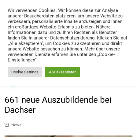
Skip
Wir verwenden Cookies. Wir können diese zur Analyse
to
TRANS LOGISTIK NEWS
unserer Besucherdaten platzieren, um unsere Website zu
content
verbessern, personalisierte Inhalte anzuzeigen und Ihnen
Technik • Kompetenz • Management
ein großartiges Website-Erlebnis zu bieten. Nähere
Informationen dazu und zu Ihren Rechten als Benutzer
finden Sie in unserer Datenschutzerklärung. Klicken Sie auf
„Alle akzeptieren“, um Cookies zu akzeptieren und direkt
unsere Website besuchen zu können. Mehr über unsere
verwendeten Dienste erfahren Sie unter den „Cookie-
Einstellungen“.
Cookie Settings
Alle akzeptieren
Home
News
661 neue Auszubildende bei Dachser
661 neue Auszubildende bei
Dachser
News