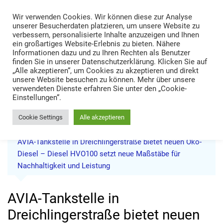
Skip
Wir verwenden Cookies. Wir können diese zur Analyse
to
TRANS LOGISTIK NEWS
unserer Besucherdaten platzieren, um unsere Website zu
content
verbessern, personalisierte Inhalte anzuzeigen und Ihnen
Technik • Kompetenz • Management
ein großartiges Website-Erlebnis zu bieten. Nähere
Informationen dazu und zu Ihren Rechten als Benutzer
finden Sie in unserer Datenschutzerklärung. Klicken Sie auf
„Alle akzeptieren“, um Cookies zu akzeptieren und direkt
unsere Website besuchen zu können. Mehr über unsere
verwendeten Dienste erfahren Sie unter den „Cookie-
Einstellungen“.
Cookie Settings
Alle akzeptieren
Home
News
AVIA-Tankstelle in Dreichlingerstraße bietet neuen Öko-
Diesel – Diesel HVO100 setzt neue Maßstäbe für
Nachhaltigkeit und Leistung
AVIA-Tankstelle in
Dreichlingerstraße bietet neuen