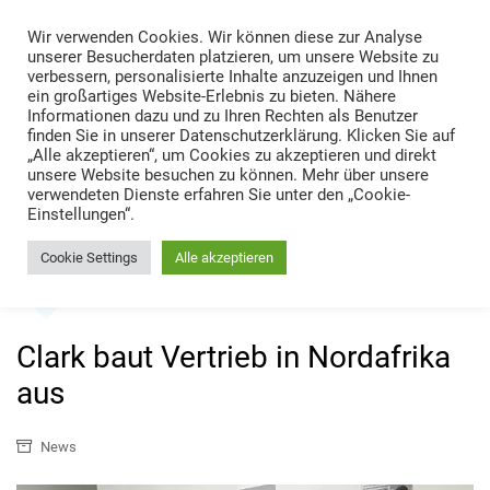
Skip
Wir verwenden Cookies. Wir können diese zur Analyse
to
TRANS LOGISTIK NEWS
unserer Besucherdaten platzieren, um unsere Website zu
content
verbessern, personalisierte Inhalte anzuzeigen und Ihnen
Technik • Kompetenz • Management
ein großartiges Website-Erlebnis zu bieten. Nähere
Informationen dazu und zu Ihren Rechten als Benutzer
finden Sie in unserer Datenschutzerklärung. Klicken Sie auf
„Alle akzeptieren“, um Cookies zu akzeptieren und direkt
unsere Website besuchen zu können. Mehr über unsere
verwendeten Dienste erfahren Sie unter den „Cookie-
Einstellungen“.
Cookie Settings
Alle akzeptieren
Home
News
Clark baut Vertrieb in Nordafrika aus
Clark baut Vertrieb in Nordafrika
aus
News