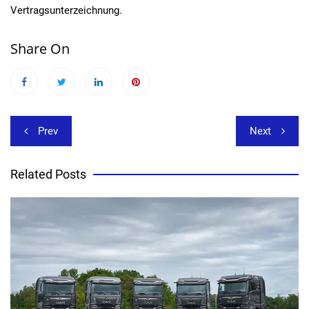
Vertragsunterzeichnung.
Share On
Beitragsnavigation
Prev
Next
Related Posts