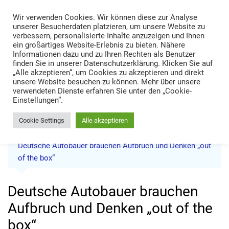
Skip
Wir verwenden Cookies. Wir können diese zur Analyse
to
TRANS LOGISTIK NEWS
unserer Besucherdaten platzieren, um unsere Website zu
content
verbessern, personalisierte Inhalte anzuzeigen und Ihnen
Technik • Kompetenz • Management
ein großartiges Website-Erlebnis zu bieten. Nähere
Informationen dazu und zu Ihren Rechten als Benutzer
finden Sie in unserer Datenschutzerklärung. Klicken Sie auf
„Alle akzeptieren“, um Cookies zu akzeptieren und direkt
unsere Website besuchen zu können. Mehr über unsere
verwendeten Dienste erfahren Sie unter den „Cookie-
Einstellungen“.
Cookie Settings
Alle akzeptieren
Home
News
Deutsche Autobauer brauchen Aufbruch und Denken „out
of the box“
Deutsche Autobauer brauchen
Aufbruch und Denken „out of the
box“