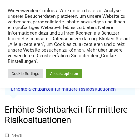
Skip
Wir verwenden Cookies. Wir können diese zur Analyse
to
TRANS LOGISTIK NEWS
unserer Besucherdaten platzieren, um unsere Website zu
content
verbessern, personalisierte Inhalte anzuzeigen und Ihnen
Technik • Kompetenz • Management
ein großartiges Website-Erlebnis zu bieten. Nähere
Informationen dazu und zu Ihren Rechten als Benutzer
finden Sie in unserer Datenschutzerklärung. Klicken Sie auf
„Alle akzeptieren“, um Cookies zu akzeptieren und direkt
unsere Website besuchen zu können. Mehr über unsere
verwendeten Dienste erfahren Sie unter den „Cookie-
Einstellungen“.
Cookie Settings
Alle akzeptieren
Home
News
Erhöhte Sichtbarkeit für mittlere Risikosituationen
Erhöhte Sichtbarkeit für mittlere
Risikosituationen
News