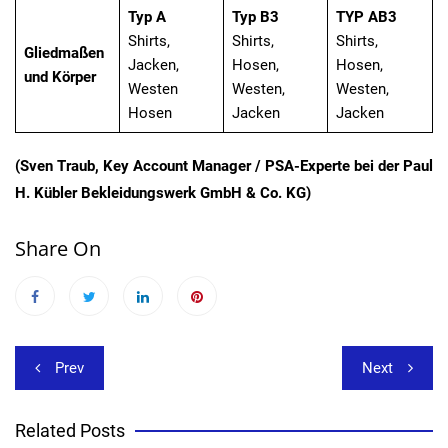
Typ A
Typ B3
TYP AB3
Shirts,
Shirts,
Shirts,
Gliedmaßen
Jacken,
Hosen,
Hosen,
und Körper
Westen
Westen,
Westen,
Hosen
Jacken
Jacken
(Sven Traub, Key Account Manager / PSA-Experte bei der Paul
H. Kübler Bekleidungswerk GmbH & Co. KG)
Share On
Beitragsnavigation
Prev
Next
Related Posts