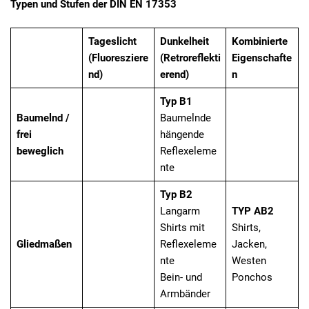
Typen und Stufen der DIN EN 17353
Tageslicht
Dunkelheit
Kombinierte
(Fluoresziere
(Retroreflekti
Eigenschafte
nd)
erend)
n
Typ B1
Baumelnd /
Baumelnde
frei
hängende
beweglich
Reflexeleme
nte
Typ B2
Langarm
TYP AB2
Shirts mit
Shirts,
Gliedmaßen
Reflexeleme
Jacken,
nte
Westen
Bein- und
Ponchos
Armbänder