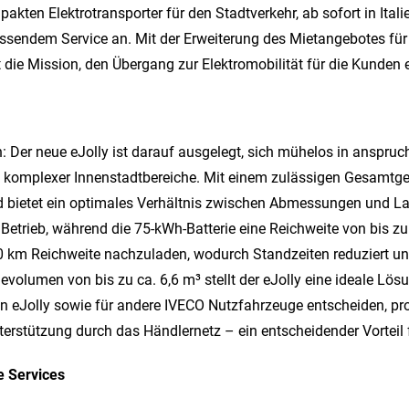
kten Elektrotransporter für den Stadtverkehr, ab sofort in Ital
sendem Service an. Mit der Erweiterung des Mietangebotes für 
ie Mission, den Übergang zur Elektromobilität für die Kunden 
: Der neue eJolly ist darauf ausgelegt, sich mühelos in anspr
 komplexer Innenstadtbereiche. Mit einem zulässigen Gesamtge
d bietet ein optimales Verhältnis zwischen Abmessungen und La
Betrieb, während die 75-kWh-Batterie eine Reichweite von bis z
00 km Reichweite nachzuladen, wodurch Standzeiten reduziert un
volumen von bis zu ca. 6,6 m³ stellt der eJolly eine ideale Lösu
den eJolly sowie für andere IVECO Nutzfahrzeuge entscheiden, pr
terstützung durch das Händlernetz – ein entscheidender Vorteil 
e Services