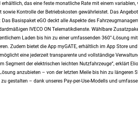
 erhältlich, das eine feste monatliche Rate mit einem variablen
 sowie Kontrolle der Betriebskosten gewährleistet. Das Angebot be
n: Das Basispaket eGO deckt alle Aspekte des Fahrzeugmanagem
andardmäßigen IVECO ON Telematikdienste. Wählbare Zusatzpake
entlichem Laden bis hin zu einer umfassenden 360°-Lösung mit 
ren. Zudem bietet die App myGATE, erhältlich im App Store und b
glicht eine jederzeit transparente und vollständige Verwaltun
m Segment der elektrischen leichten Nutzfahrzeuge“, erklärt Elio
Lösung anzubieten – von der letzten Meile bis hin zu längeren S
rei zu gestalten – dank unseres Pay-per-Use-Modells und umfasse