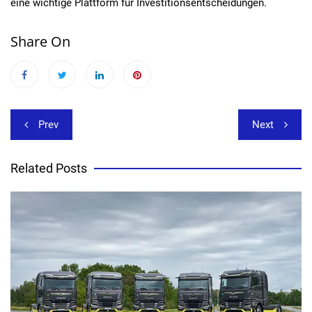
eine wichtige Plattform für Investitionsentscheidungen.
Share On
Beitragsnavigation
Prev
Next
Related Posts