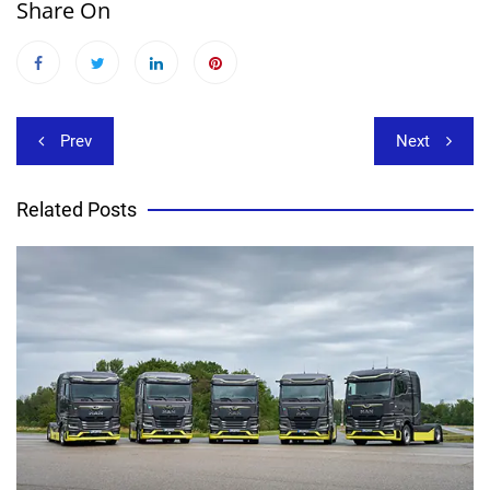
Share On
Beitragsnavigation
Prev
Next
Related Posts