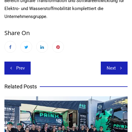
Bereich Digitale Transformation und Softwareentwicklung für
Elektro- und Wasserstoffmobilität komplettiert die
Unternehmensgruppe.
Share On
Beitragsnavigation
Prev
Next
Related Posts