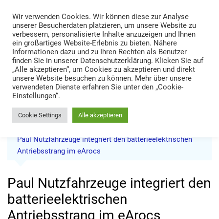
Skip
Wir verwenden Cookies. Wir können diese zur Analyse
to
TRANS LOGISTIK NEWS
unserer Besucherdaten platzieren, um unsere Website zu
content
verbessern, personalisierte Inhalte anzuzeigen und Ihnen
Technik • Kompetenz • Management
ein großartiges Website-Erlebnis zu bieten. Nähere
Informationen dazu und zu Ihren Rechten als Benutzer
finden Sie in unserer Datenschutzerklärung. Klicken Sie auf
„Alle akzeptieren“, um Cookies zu akzeptieren und direkt
unsere Website besuchen zu können. Mehr über unsere
verwendeten Dienste erfahren Sie unter den „Cookie-
Einstellungen“.
Cookie Settings
Alle akzeptieren
Home
News
Paul Nutzfahrzeuge integriert den batterieelektrischen
Antriebsstrang im eArocs
Paul Nutzfahrzeuge integriert den
batterieelektrischen
Antriebsstrang im eArocs