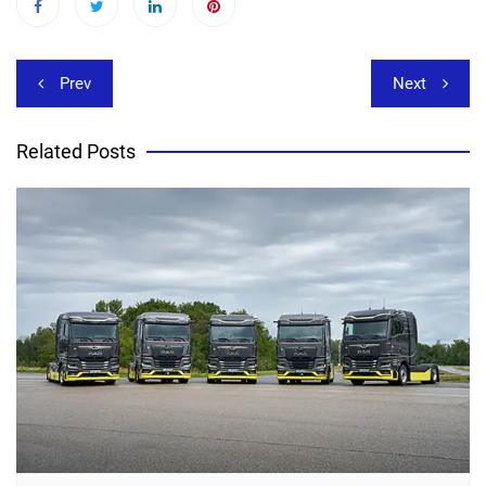
Beitragsnavigation
Prev
Next
Related Posts