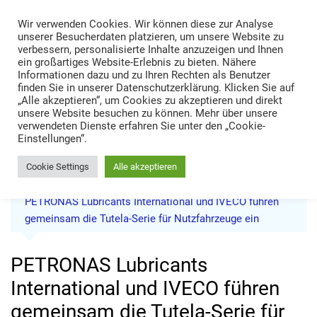
Skip
Wir verwenden Cookies. Wir können diese zur Analyse
to
TRANS LOGISTIK NEWS
unserer Besucherdaten platzieren, um unsere Website zu
content
verbessern, personalisierte Inhalte anzuzeigen und Ihnen
Technik • Kompetenz • Management
ein großartiges Website-Erlebnis zu bieten. Nähere
Informationen dazu und zu Ihren Rechten als Benutzer
finden Sie in unserer Datenschutzerklärung. Klicken Sie auf
„Alle akzeptieren“, um Cookies zu akzeptieren und direkt
unsere Website besuchen zu können. Mehr über unsere
verwendeten Dienste erfahren Sie unter den „Cookie-
Einstellungen“.
Cookie Settings
Alle akzeptieren
Home
News
PETRONAS Lubricants International und IVECO führen
gemeinsam die Tutela-Serie für Nutzfahrzeuge ein
PETRONAS Lubricants
International und IVECO führen
gemeinsam die Tutela-Serie für