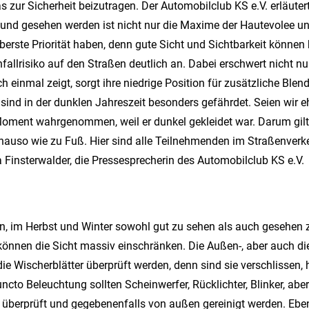
as zur Sicherheit beizutragen. Der Automobilclub KS e.V. erläuter
nd gesehen werden ist nicht nur die Maxime der Hautevolee und
berste Priorität haben, denn gute Sicht und Sichtbarkeit könne
fallrisiko auf den Straßen deutlich an. Dabei erschwert nicht nu
einmal zeigt, sorgt ihre niedrige Position für zusätzliche Ble
ind in der dunklen Jahreszeit besonders gefährdet. Seien wir eh
Moment wahrgenommen, weil er dunkel gekleidet war. Darum gilt
nauso wie zu Fuß. Hier sind alle Teilnehmenden im Straßenverke
ella Finsterwalder, die Pressesprecherin des Automobilclub KS e.V.
n, im Herbst und Winter sowohl gut zu sehen als auch gesehen z
önnen die Sicht massiv einschränken. Die Außen-, aber auch die
ie Wischerblätter überprüft werden, denn sind sie verschlissen, 
cto Beleuchtung sollten Scheinwerfer, Rücklichter, Blinker, ab
überprüft und gegebenenfalls von außen gereinigt werden. Ebenso