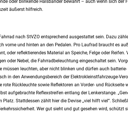
nde oder blinkende Halsbänder bewährt – auch wenn sich der Fif
it äußerst hilfreich.
ahrrad nach StVZO entsprechend ausgestattet sein. Dazu zählen 
ach vorne und hinten an den Pedalen. Pro Laufrad braucht es a
, oder reflektierendes Material an Speiche, Felge oder Reifen.
gen oder Nebel, die Fahrradbeleuchtung eingeschaltet sein. Vorg
se müssen leuchten, aber nicht blinken und dürfen auch batterie-
nisch in den Anwendungsbereich der Elektrokleinstfahrzeuge-Ve
ine rote Rückleuchte sowie Reflektoren an Vorder- und Rückseite 
elbst aufgebrachte Reflexstreifen entlang der Lenkerstange. „Gene
atz. Stattdessen zählt hier die Devise „viel hilft viel“. Schließ
Verkehrssicherheit. Wer gut sieht und gut gesehen wird, schützt s