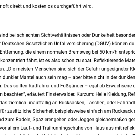
 oft direkt und kostenlos durchgeführt wird.
ind bei schlechten Sichtverhältnissen oder Dunkelheit besonder
Deutschen Gesetzlichen Unfallversicherung (DGUV) können dun
tfernung, die einem normalen Bremsweg bei 50 km/h entspricht.
konzentriert fährt, ist es also schon zu spät. Reflektierende M
en. „Die meisten Menschen sind sich der Gefahr ungeeigneter K
n dunkler Mantel auch sein mag – aber bitte nicht in der dunklen
ar. Das sollten Radfahrer und Fußgänger – egal ob Erwachsene 
n beachten“, erläutert Finsterwalder. Kurzum: Helle Kleidung, R
 das ziemlich unauffällig an Rucksäcken, Taschen, oder Fahrrad
h für zusätzliche Sicherheit beispielsweise einfach am Rucksack
ind zum Radeln, Spazierengehen oder Joggen gleichermaßen geei
 vor allem Lauf- und Trailrunningschuhe von Haus aus mit reflek