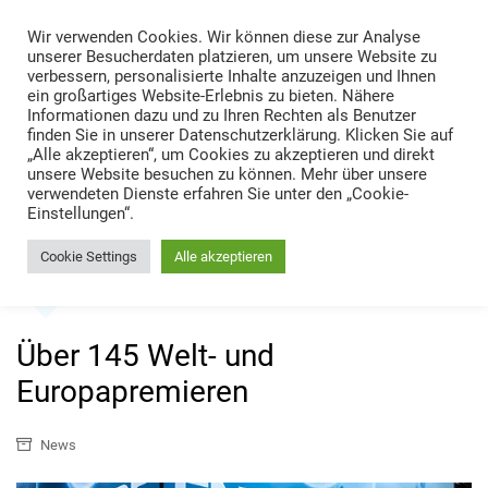
Skip
Wir verwenden Cookies. Wir können diese zur Analyse
to
TRANS LOGISTIK NEWS
unserer Besucherdaten platzieren, um unsere Website zu
content
verbessern, personalisierte Inhalte anzuzeigen und Ihnen
Technik • Kompetenz • Management
ein großartiges Website-Erlebnis zu bieten. Nähere
Informationen dazu und zu Ihren Rechten als Benutzer
finden Sie in unserer Datenschutzerklärung. Klicken Sie auf
„Alle akzeptieren“, um Cookies zu akzeptieren und direkt
unsere Website besuchen zu können. Mehr über unsere
verwendeten Dienste erfahren Sie unter den „Cookie-
Einstellungen“.
Cookie Settings
Alle akzeptieren
Home
News
Über 145 Welt- und Europapremieren
Über 145 Welt- und
Europapremieren
News