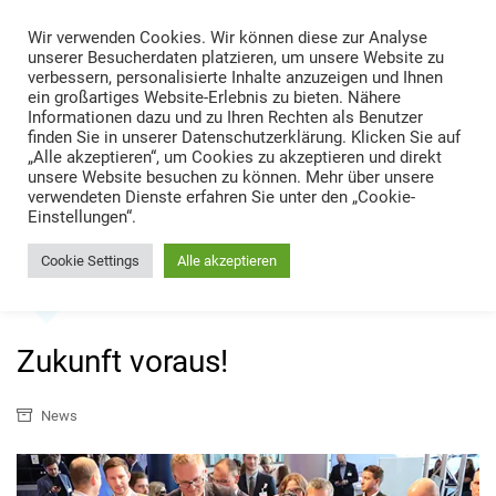
Skip
Wir verwenden Cookies. Wir können diese zur Analyse
to
TRANS LOGISTIK NEWS
unserer Besucherdaten platzieren, um unsere Website zu
content
verbessern, personalisierte Inhalte anzuzeigen und Ihnen
Technik • Kompetenz • Management
ein großartiges Website-Erlebnis zu bieten. Nähere
Informationen dazu und zu Ihren Rechten als Benutzer
finden Sie in unserer Datenschutzerklärung. Klicken Sie auf
„Alle akzeptieren“, um Cookies zu akzeptieren und direkt
unsere Website besuchen zu können. Mehr über unsere
verwendeten Dienste erfahren Sie unter den „Cookie-
Einstellungen“.
Cookie Settings
Alle akzeptieren
Home
News
Zukunft voraus!
Zukunft voraus!
News