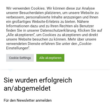
Skip
Wir verwenden Cookies. Wir können diese zur Analyse
to
TRANS LOGISTIK NEWS
unserer Besucherdaten platzieren, um unsere Website zu
content
verbessern, personalisierte Inhalte anzuzeigen und Ihnen
Technik • Kompetenz • Management
ein großartiges Website-Erlebnis zu bieten. Nähere
Informationen dazu und zu Ihren Rechten als Benutzer
finden Sie in unserer Datenschutzerklärung. Klicken Sie auf
„Alle akzeptieren“, um Cookies zu akzeptieren und direkt
unsere Website besuchen zu können. Mehr über unsere
verwendeten Dienste erfahren Sie unter den „Cookie-
Einstellungen“.
Cookie Settings
Alle akzeptieren
Home
Sie wurden erfolgreich an/abgemeldet
Sie wurden erfolgreich
an/abgemeldet
Für den Newsletter anmelden