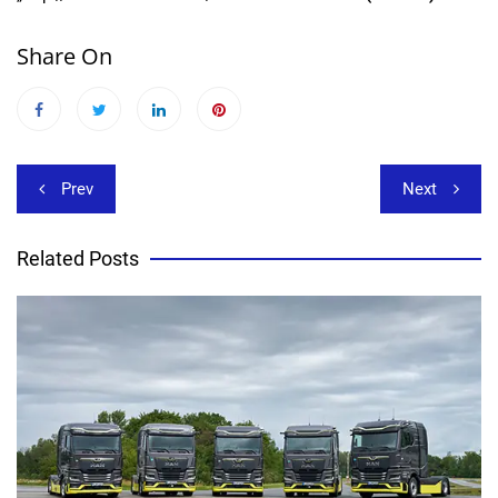
Share On
Beitragsnavigation
Prev
Next
Related Posts