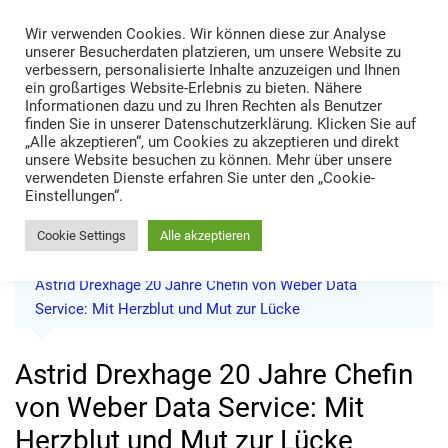
Skip
Wir verwenden Cookies. Wir können diese zur Analyse
to
TRANS LOGISTIK NEWS
unserer Besucherdaten platzieren, um unsere Website zu
content
verbessern, personalisierte Inhalte anzuzeigen und Ihnen
Technik • Kompetenz • Management
ein großartiges Website-Erlebnis zu bieten. Nähere
Informationen dazu und zu Ihren Rechten als Benutzer
finden Sie in unserer Datenschutzerklärung. Klicken Sie auf
„Alle akzeptieren“, um Cookies zu akzeptieren und direkt
unsere Website besuchen zu können. Mehr über unsere
verwendeten Dienste erfahren Sie unter den „Cookie-
Einstellungen“.
Cookie Settings
Alle akzeptieren
Home
News
Astrid Drexhage 20 Jahre Chefin von Weber Data
Service: Mit Herzblut und Mut zur Lücke
Astrid Drexhage 20 Jahre Chefin
von Weber Data Service: Mit
Herzblut und Mut zur Lücke