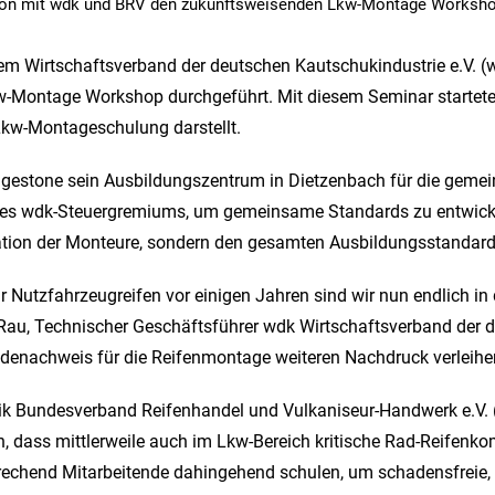
ation mit wdk und BRV den zukunftsweisenden Lkw-Montage Worksho
dem Wirtschaftsverband der deutschen Kautschukindustrie e.V.
-Montage Workshop durchgeführt. Mit diesem Seminar startete e
 Lkw-Montageschulung darstellt.
dgestone sein Ausbildungszentrum in Dietzenbach für die gemei
n des wdk-Steuergremiums, um gemeinsame Standards zu entwick
ikation der Monteure, sondern den gesamten Ausbildungsstandar
r Nutzfahrzeugreifen vor einigen Jahren sind wir nun endlich in 
au, Technischer Geschäftsführer wdk Wirtschaftsverband der d
enachweis für die Reifenmontage weiteren Nachdruck verleihe
k Bundesverband Reifenhandel und Vulkaniseur-Handwerk e.V. (
n, dass mittlerweile auch im Lkw-Bereich kritische Rad-Reifenkom
rechend Mitarbeitende dahingehend schulen, um schadensfreie,