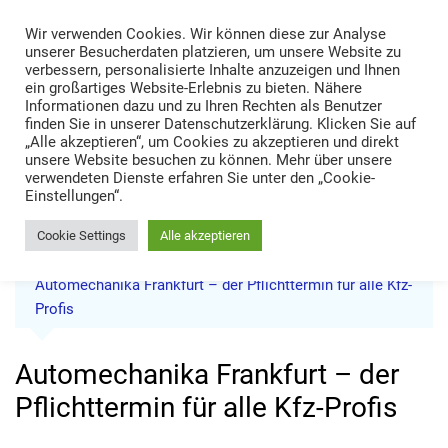
Skip
Wir verwenden Cookies. Wir können diese zur Analyse
to
TRANS LOGISTIK NEWS
unserer Besucherdaten platzieren, um unsere Website zu
content
verbessern, personalisierte Inhalte anzuzeigen und Ihnen
Technik • Kompetenz • Management
ein großartiges Website-Erlebnis zu bieten. Nähere
Informationen dazu und zu Ihren Rechten als Benutzer
finden Sie in unserer Datenschutzerklärung. Klicken Sie auf
„Alle akzeptieren“, um Cookies zu akzeptieren und direkt
unsere Website besuchen zu können. Mehr über unsere
verwendeten Dienste erfahren Sie unter den „Cookie-
Einstellungen“.
Cookie Settings
Alle akzeptieren
Home
News
Automechanika Frankfurt – der Pflichttermin für alle Kfz-
Profis
Automechanika Frankfurt – der
Pflichttermin für alle Kfz-Profis