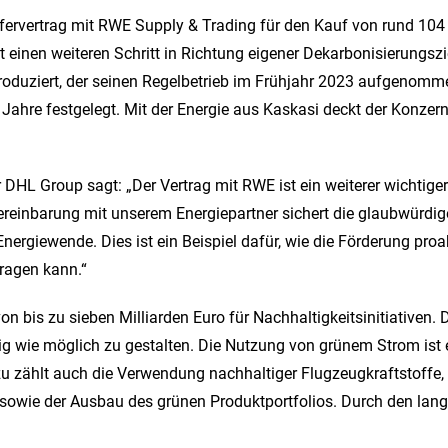
iefervertrag mit RWE Supply & Trading für den Kauf von rund 1
t einen weiteren Schritt in Richtung eigener Dekarbonisierungs
roduziert, der seinen Regelbetrieb im Frühjahr 2023 aufgenom
ahre festgelegt. Mit der Energie aus Kaskasi deckt der Konzern 
r DHL Group sagt: „Der Vertrag mit RWE ist ein weiterer wichtige
Vereinbarung mit unserem Energiepartner sichert die glaubwürdi
ergiewende. Dies ist ein Beispiel dafür, wie die Förderung pro
tragen kann.“
 bis zu sieben Milliarden Euro für Nachhaltigkeitsinitiativen. D
ig wie möglich zu gestalten. Die Nutzung von grünem Strom ist
zählt auch die Verwendung nachhaltiger Flugzeugkraftstoffe, de
owie der Ausbau des grünen Produktportfolios. Durch den langf
.