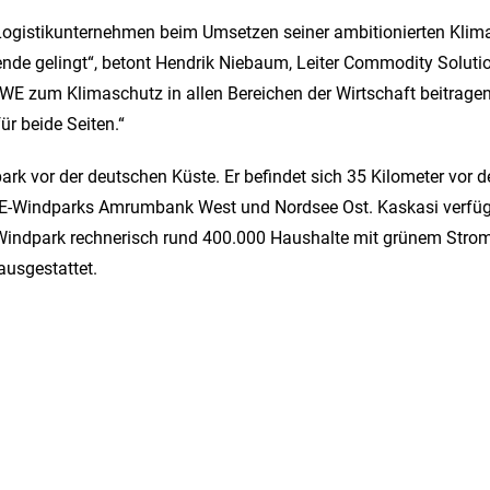
Logistikunternehmen beim Umsetzen seiner ambitionierten Klim
ende gelingt“, betont Hendrik Niebaum, Leiter Commodity Soluti
WE zum Klimaschutz in allen Bereichen der Wirtschaft beitragen
für beide Seiten.“
rk vor der deutschen Küste. Er befindet sich 35 Kilometer vor d
E-Windparks Amrumbank West und Nordsee Ost. Kaskasi verfügt ü
ndpark rechnerisch rund 400.000 Haushalte mit grünem Strom ve
 ausgestattet.