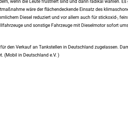
ern, wenn die Leute frustriert sind und dann radikal wählen. Es
rtmaßnahme wäre der flächendeckende Einsatz des klimaschonen
ichem Diesel reduziert und vor allem auch für stickoxid-, feins
lfahrzeuge und sonstige Fahrzeuge mit Dieselmotor sofort um
 für den Verkauf an Tankstellen in Deutschland zugelassen. Dam
. (Mobil in Deutschland e.V. )