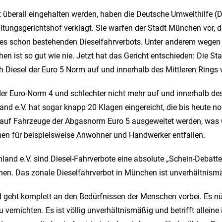
t überall eingehalten werden, haben die Deutsche Umwelthilfe 
ungsgerichtshof verklagt. Sie warfen der Stadt München vor, d
s schon bestehenden Dieselfahrverbots. Unter anderem wegen ei
chen ist so gut wie nie. Jetzt hat das Gericht entschieden: Die
 Diesel der Euro 5 Norm auf und innerhalb des Mittleren Rings 
der Euro-Norm 4 und schlechter nicht mehr auf und innerhalb de
hland e.V. hat sogar knapp 20 Klagen eingereicht, die bis heute 
h auf Fahrzeuge der Abgasnorm Euro 5 ausgeweitet werden, was 
hmen für beispielsweise Anwohner und Handwerker entfallen.
land e.V. sind Diesel-Fahrverbote eine absolute „Schein-Debatte
hen. Das zonale Dieselfahrverbot in München ist unverhältnismä
 und geht komplett an den Bedürfnissen der Menschen vorbei. Es
vernichten. Es ist völlig unverhältnismäßig und betrifft allein