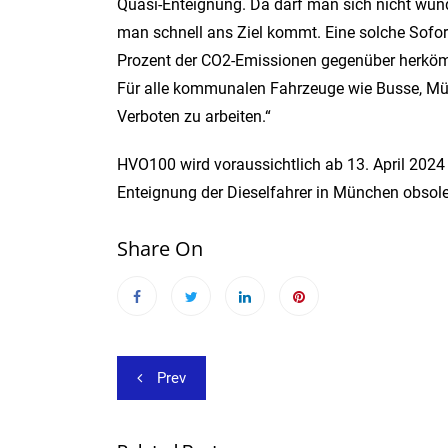
Quasi-Enteignung. Da darf man sich nicht wund
man schnell ans Ziel kommt. Eine solche Sofo
Prozent der CO2-Emissionen gegenüber herkömml
Für alle kommunalen Fahrzeuge wie Busse, Mül
Verboten zu arbeiten.“
HVO100 wird voraussichtlich ab 13. April 2024
Enteignung der Dieselfahrer in München obsolet
Share On
Beitragsnavigation
Prev