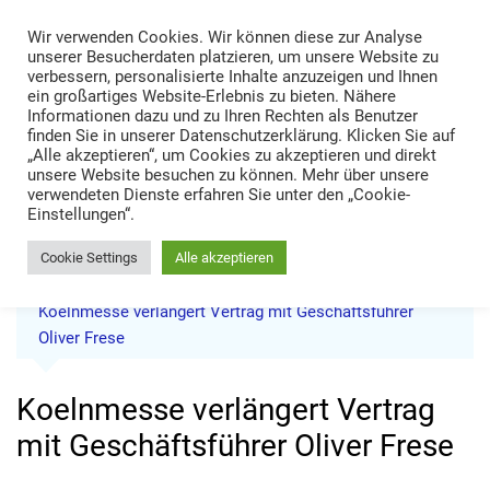
Skip
Wir verwenden Cookies. Wir können diese zur Analyse
to
TRANS LOGISTIK NEWS
unserer Besucherdaten platzieren, um unsere Website zu
content
verbessern, personalisierte Inhalte anzuzeigen und Ihnen
Technik • Kompetenz • Management
ein großartiges Website-Erlebnis zu bieten. Nähere
Informationen dazu und zu Ihren Rechten als Benutzer
finden Sie in unserer Datenschutzerklärung. Klicken Sie auf
„Alle akzeptieren“, um Cookies zu akzeptieren und direkt
unsere Website besuchen zu können. Mehr über unsere
verwendeten Dienste erfahren Sie unter den „Cookie-
Einstellungen“.
Cookie Settings
Alle akzeptieren
Home
News
Koelnmesse verlängert Vertrag mit Geschäftsführer
Oliver Frese
Koelnmesse verlängert Vertrag
mit Geschäftsführer Oliver Frese