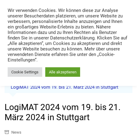
Skip
Wir verwenden Cookies. Wir können diese zur Analyse
to
TRANS LOGISTIK NEWS
unserer Besucherdaten platzieren, um unsere Website zu
content
verbessern, personalisierte Inhalte anzuzeigen und Ihnen
Technik • Kompetenz • Management
ein großartiges Website-Erlebnis zu bieten. Nähere
Informationen dazu und zu Ihren Rechten als Benutzer
finden Sie in unserer Datenschutzerklärung. Klicken Sie auf
„Alle akzeptieren“, um Cookies zu akzeptieren und direkt
unsere Website besuchen zu können. Mehr über unsere
verwendeten Dienste erfahren Sie unter den „Cookie-
Einstellungen“.
Cookie Settings
Alle akzeptieren
Home
News
LogiMAT 2024 vom 19. bis 21. März 2024 in Stuttgart
LogiMAT 2024 vom 19. bis 21.
März 2024 in Stuttgart
News