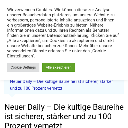
Skip
Wir verwenden Cookies. Wir können diese zur Analyse
to
TRANS LOGISTIK NEWS
unserer Besucherdaten platzieren, um unsere Website zu
content
verbessern, personalisierte Inhalte anzuzeigen und Ihnen
Technik • Kompetenz • Management
ein großartiges Website-Erlebnis zu bieten. Nähere
Informationen dazu und zu Ihren Rechten als Benutzer
finden Sie in unserer Datenschutzerklärung. Klicken Sie auf
„Alle akzeptieren“, um Cookies zu akzeptieren und direkt
unsere Website besuchen zu können. Mehr über unsere
verwendeten Dienste erfahren Sie unter den „Cookie-
Einstellungen“.
Cookie Settings
Alle akzeptieren
Home
News
Neuer Daily – Die kultige Baureihe ist sicherer, stärker
und zu 100 Prozent vernetzt
Neuer Daily – Die kultige Baureihe
ist sicherer, stärker und zu 100
Prozent vernetzt