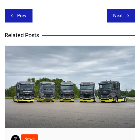
Beitragsnavigation
Prev
Next
Related Posts
News