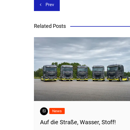
Beitragsnavigation
Prev
Related Posts
News
​Auf die Straße, Wasser, Stoff!